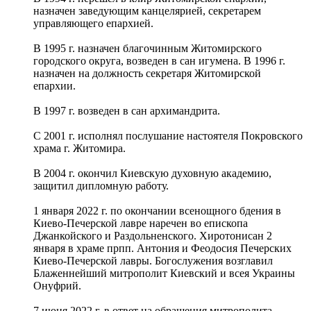
назначен заведующим канцелярией, секретарем
управляющего епархией.
В 1995 г. назначен благочинным Житомирского
городского округа, возведен в сан игумена. В 1996 г.
назначен на должность секретаря Житомирской
епархии.
В 1997 г. возведен в сан архимандрита.
С 2001 г. исполнял послушание настоятеля Покровского
храма г. Житомира.
В 2004 г. окончил Киевскую духовную академию,
защитил дипломную работу.
1 января 2022 г. по окончании всенощного бдения в
Киево-Печерской лавре наречен во епископа
Джанкойского и Раздольненского. Хиротонисан 2
января в храме прпп. Антония и Феодосия Печерских
Киево-Печерской лавры. Богослужения возглавил
Блаженнейший митрополит Киевский и всея Украины
Онуфрий.
7 июня 2022 г. в ответ на обращения митрополита